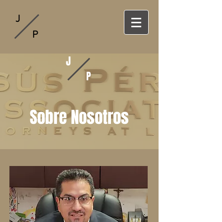
J
P
J
P
Sobre Nosotros